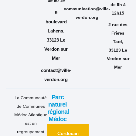
09 60 19
de 9h à
communication@ville-
9
12h15
verdon.org
boulevard
2 rue des
Lahens,
Frères
33123 Le
Tard,
Verdon sur
33123 Le
Mer
Verdon sur
Mer
contact@ville-
verdon.org
Parc
La Communauté
naturel
de Communes
régional
Médoc Atlantique
Médoc
est un
regroupement
Cordouan