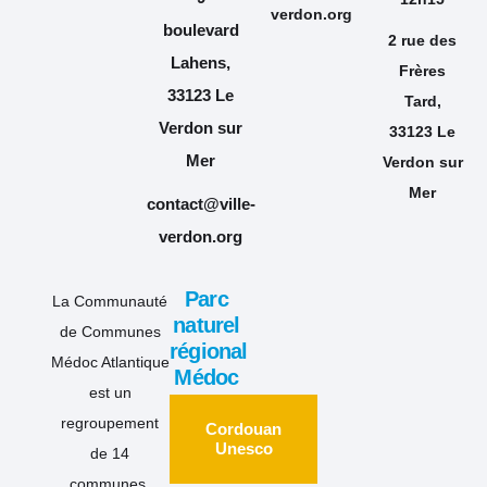
verdon.org
boulevard
2 rue des
Lahens,
Frères
33123 Le
Tard,
Verdon sur
33123 Le
Mer
Verdon sur
Mer
contact@ville-
verdon.org
Parc
La Communauté
naturel
de Communes
régional
Médoc Atlantique
Médoc
est un
regroupement
Cordouan
Unesco
de 14
communes.